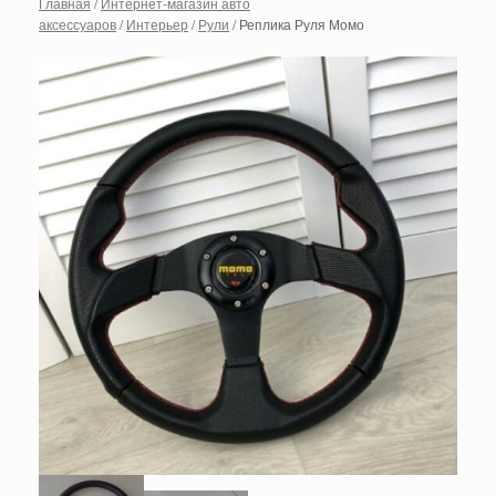
Главная
/
Интернет-магазин авто
аксессуаров
/
Интерьер
/
Рули
/ Реплика Руля Момо