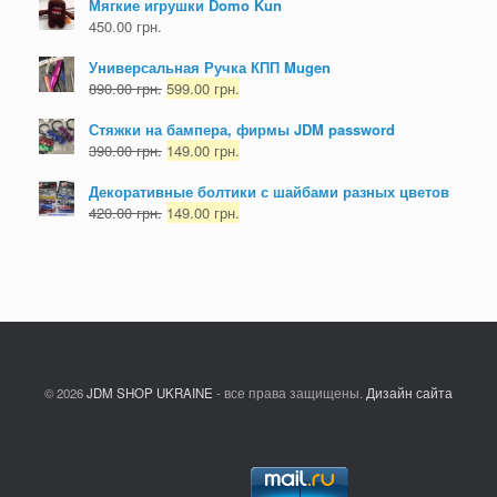
Мягкие игрушки Domo Kun
450.00
грн.
Универсальная Ручка КПП Mugen
890.00
грн.
599.00
грн.
Стяжки на бампера, фирмы JDM password
390.00
грн.
149.00
грн.
Декоративные болтики с шайбами разных цветов
420.00
грн.
149.00
грн.
© 2026
JDM SHOP UKRAINE
- все права защищены.
Дизайн сайта